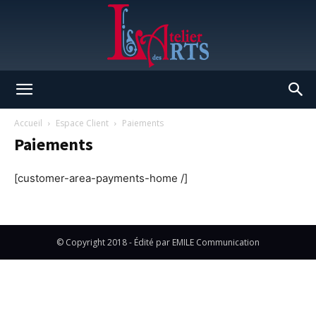
L'Atelier
Accueil
Espace Client
Paiements
Paiements
des
[customer-area-payments-home /]
Arts
© Copyright 2018 - Édité par EMILE Communication