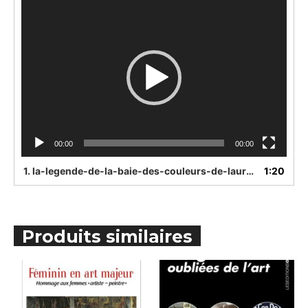
Lecteur
vidéo
00:00
00:00
1.
la-legende-de-la-baie-des-couleurs-de-laurence-dionigieditions-ovadia
1:20
Produits similaires