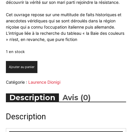
découvrir la vérité sur son mari parti rejoindre la résistance.
Cet ouvrage repose sur une multitude de faits historiques et
anecdotes véridiques qui se sont déroulés dans la région
niçoise qui a connu l’occupation italienne puis allemande.
L’intrigue liée à la recherche du tableau « la Baie des couleurs
» n’est, en revanche, que pure fiction
1 en stock
quantité
Ajouter au panier
de
La
Catégorie :
Laurence Dionigi
légende
de
la
Description
Avis (0)
baie
des
couleurs
Description