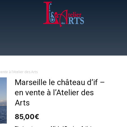
L'Atelier
vente à l’Atelier des Arts
Marseille le château d’if –
des
en vente à l’Atelier des
Arts
85,00
€
Arts