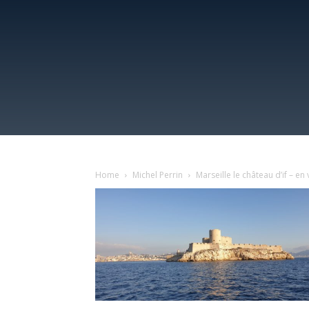
Home
Michel Perrin
Marseille le château d’if – en 