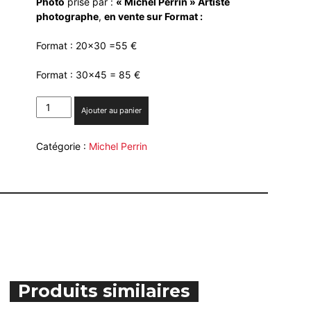
Photo
prise par :
« Michel Perrin » Artiste
photographe
,
en vente sur Format :
Format : 20×30 =55 €
Format : 30×45 = 85 €
quantité
Ajouter au panier
de
Marseille
Catégorie :
Michel Perrin
le
château
d'if
-
en
vente
à
l'Atelier
des
Arts
Produits similaires