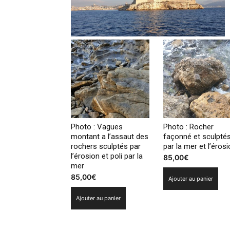
Photo : Vagues
Photo : Rocher
montant a l’assaut des
façonné et sculpté
rochers sculptés par
par la mer et l’éros
l’érosion et poli par la
85,00
€
mer
85,00
€
Ajouter au panier
Ajouter au panier