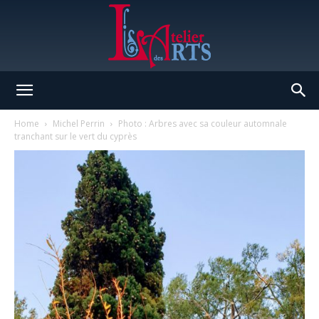
L'Atelier
Home
Michel Perrin
Photo : Arbres avec sa couleur automnale
tranchant sur le vert du cyprès
des
Arts