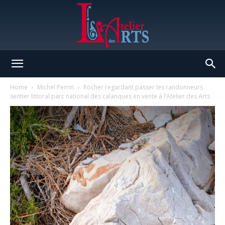
L'Atelier
Home
Michel Perrin
Rocher regardant passer les randonneurs
sentier littoral parc national des calanques en vente à l’Atelier des Arts
des
Arts