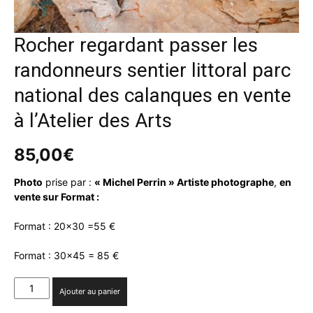
Rocher regardant passer les
randonneurs sentier littoral parc
national des calanques en vente
à l’Atelier des Arts
85,00
€
Photo
prise par :
« Michel Perrin » Artiste photographe
,
en
vente sur Format :
Format : 20×30 =55 €
Format : 30×45 = 85 €
quantité
Ajouter au panier
de